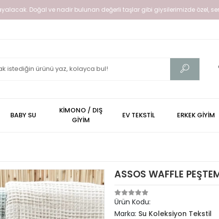
alacak. Doğal ve nadir bulunan değerli taşlar gibi giysilerimizde özel, senin 
KİMONO / DIŞ
BABY SU
EV TEKSTİL
ERKEK GİYİM
GİYİM
ASSOS WAFFLE PEŞTE
Ürün Kodu:
Marka:
Su Koleksiyon Tekstil