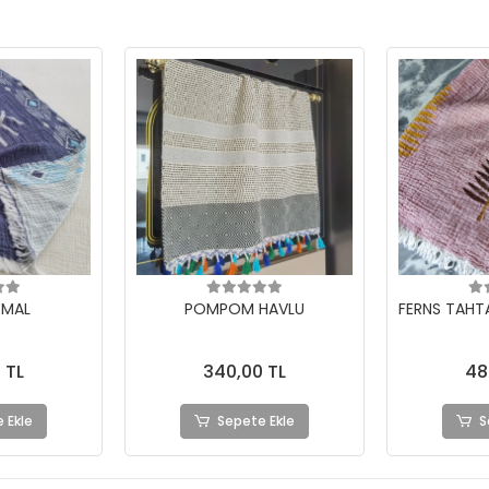
EMAL
POMPOM HAVLU
FERNS TAHT
 TL
340,00 TL
48
 Ekle
Sepete Ekle
S