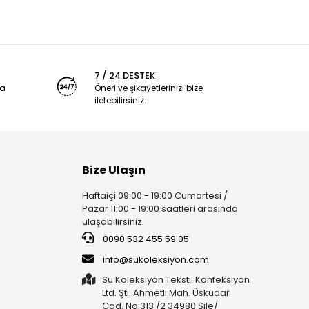
7 / 24 DESTEK
ya
Öneri ve şikayetlerinizi bize
iletebilirsiniz.
Bize Ulaşın
Haftaiçi 09:00 - 19:00 Cumartesi /
Pazar 11:00 - 19:00 saatleri arasında
ulaşabilirsiniz.
0090 532 455 59 05
info@sukoleksiyon.com
Su Koleksiyon Tekstil Konfeksiyon
Ltd. Şti. Ahmetli Mah. Üsküdar
Cad. No:313 /2 34980 Şile/