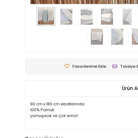
Favorilerime Ekle
Tavsiye 
Ürün A
90 cm x 180 cm ebatlarında
100% Pamuk
yumuşacık ve çok emci!