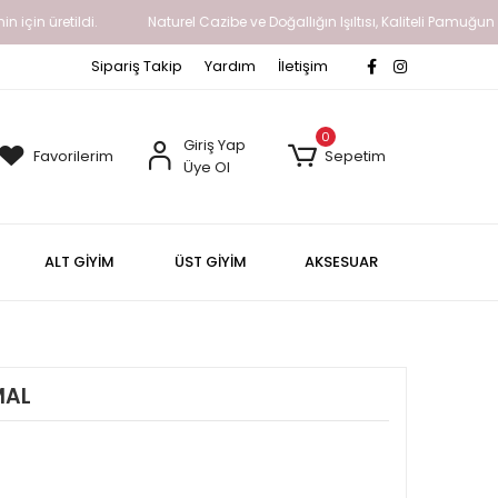
için üretildi.
Naturel Cazibe ve Doğallığın Işıltısı, Kaliteli Pamuğun 
Sipariş Takip
Yardım
İletişim
0
Giriş Yap
Favorilerim
Sepetim
Üye Ol
ALT GİYİM
ÜST GİYİM
AKSESUAR
MAL