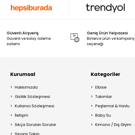
Güvenli Alışveriş
Geniş Ürün Yelpazesi
Güvenli ve kolay ödeme
Binlerce ürün ve kampan
sistemi
seçeneği
Kurumsal
Kategoriler
Hakkımızda
Elbise
Gizlilik Sözleşmesi
Takımlar
Kullanıcı Sözleşmesi
Peştemal & Havlu
İletişim
Baby Su
Sıkça Sorulan Sorular
Kimono / Dış Giyim
Sipariş Takip