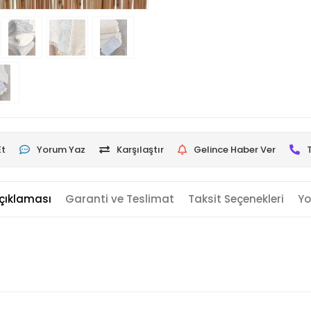
Et
Yorum Yaz
Karşılaştır
Gelince Haber Ver
çıklaması
Garanti ve Teslimat
Taksit Seçenekleri
Yo