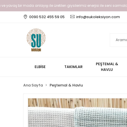
ve yavaş bir moda anlayışı ile üretilen giysilerimiz enerjisi ile seni sarmalay
0090 532 455 59 05
info@sukoleksiyon.com
PEŞTEMAL &
ELBİSE
TAKIMLAR
HAVLU
Ana Sayfa
Peştemal & Havlu