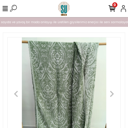
0
ı sayıda ve yavaş bir moda anlayışı ile üretilen giysilerimiz enerjisi ile seni sarmalayal