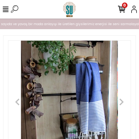
0
ı sayıda ve yavaş bir moda anlayışı ile üretilen giysilerimiz enerjisi ile seni sarmalayal