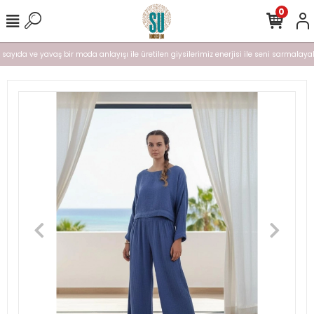
0
ı sayıda ve yavaş bir moda anlayışı ile üretilen giysilerimiz enerjisi ile seni sarmalayal