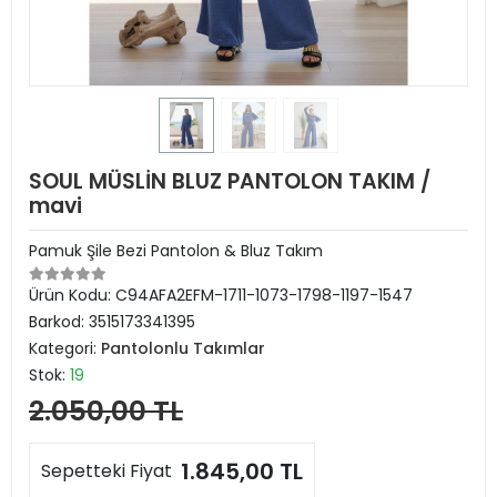
SOUL MÜSLİN BLUZ PANTOLON TAKIM /
mavi
Pamuk Şile Bezi Pantolon & Bluz Takım
Ürün Kodu:
C94AFA2EFM-1711-1073-1798-1197-1547
Barkod:
3515173341395
Kategori:
Pantolonlu Takımlar
Stok:
19
2.050,00 TL
1.845,00 TL
Sepetteki Fiyat