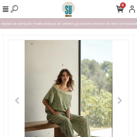
0
ı sayıda ve yavaş bir moda anlayışı ile üretilen giysilerimiz enerjisi ile seni sarmalayal