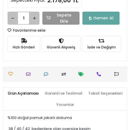
2.178,00 TL
Sepetteki Fiyat
Sepete
Hemen Al
Ekle
Favorilerime ekle
Hızlı Gönderi
Güvenli Alışveriş
İade ve Değişim
Ürün Açıklaması
Garanti ve Teslimat
Taksit Seçenekleri
Yorumlar
%100 doğal pamuk jakarlı dokuma
38 / 40 / 42 bedenlere olan oversize kesim