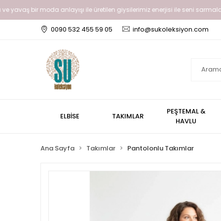
ve yavaş bir moda anlayışı ile üretilen giysilerimiz enerjisi ile seni sarmalay
0090 532 455 59 05
info@sukoleksiyon.com
PEŞTEMAL &
ELBİSE
TAKIMLAR
HAVLU
Ana Sayfa
Takımlar
Pantolonlu Takımlar