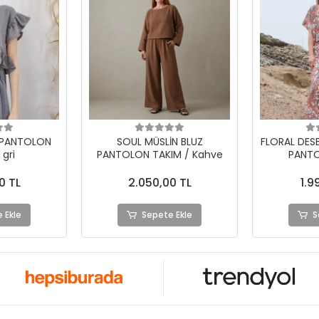
 PANTOLON
SOUL MÜSLİN BLUZ
FLORAL DES
 gri
PANTOLON TAKIM / Kahve
PANTO
0 TL
2.050,00 TL
1.9
 Ekle
Sepete Ekle
S