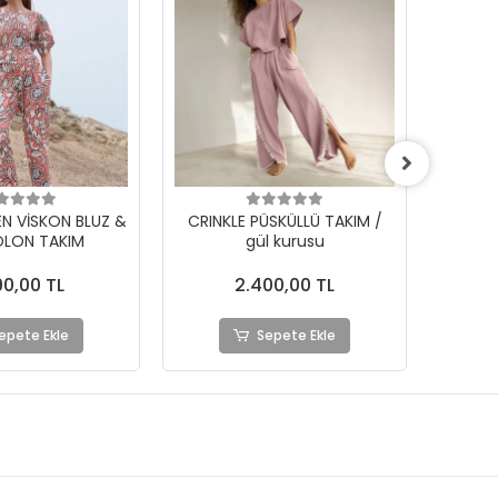
EN VİSKON BLUZ &
CRINKLE PÜSKÜLLÜ TAKIM /
NOMADİ
LON TAKIM
gül kurusu
BLU
90,00 TL
2.400,00 TL
epete Ekle
Sepete Ekle