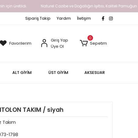
için üretildi.
Naturel Cazibe ve Doğallığın Işıltısı, Kaliteli Pamuğun 
Sipariş Takip
Yardım
İletişim
0
Giriş Yap
Favorilerim
Sepetim
Üye Ol
ALT GİYİM
ÜST GİYİM
AKSESUAR
NTOLON TAKIM / siyah
uz Takım
073-1798