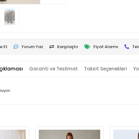
e Et
Yorum Yaz
Karşılaştır
Fiyat Alarmı
Tel
çıklaması
Garanti ve Teslimat
Taksit Seçenekleri
Yo
nuyor..