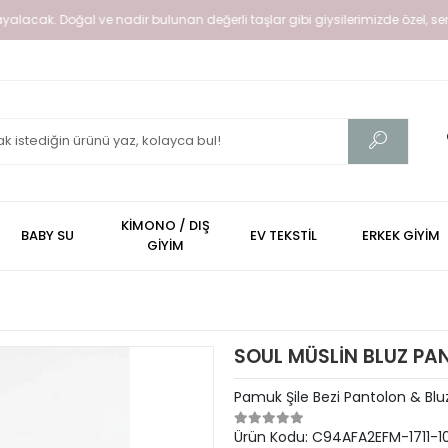
alacak. Doğal ve nadir bulunan değerli taşlar gibi giysilerimizde özel, senin 
KİMONO / DIŞ
BABY SU
EV TEKSTİL
ERKEK GİYİM
GİYİM
SOUL MÜSLİN BLUZ PA
Pamuk Şile Bezi Pantolon & Bl
Ürün Kodu:
C94AFA2EFM-1711-1