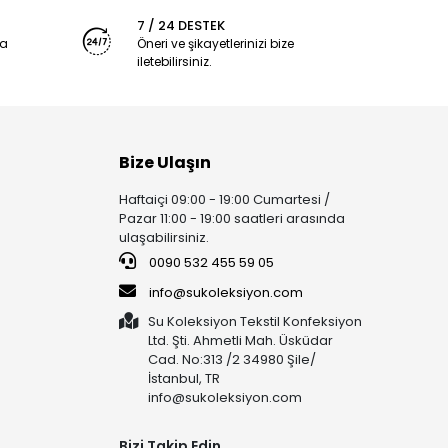
7 / 24 DESTEK
ya
Öneri ve şikayetlerinizi bize
iletebilirsiniz.
Bize Ulaşın
Haftaiçi 09:00 - 19:00 Cumartesi /
Pazar 11:00 - 19:00 saatleri arasında
ulaşabilirsiniz.
0090 532 455 59 05
info@sukoleksiyon.com
Su Koleksiyon Tekstil Konfeksiyon
Ltd. Şti. Ahmetli Mah. Üsküdar
Cad. No:313 /2 34980 Şile/
İstanbul, TR
info@sukoleksiyon.com
Bizi Takip Edin