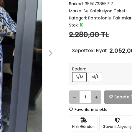
Barkod:
3515173855717
Marka:
Su Koleksiyon Tekstil
Kategori:
Pantolonlu Takımlar
Stok:
18
2.280,00 TL
2.052,0
Sepetteki Fiyat
Beden:
S/M
M/L
Sepete 
Favorilerime ekle
Hızlı Gönderi
Güvenli Alışveriş