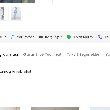
e Et
Yorum Yaz
Karşılaştır
Fiyat Alarmı
Tel
çıklaması
Garanti ve Teslimat
Taksit Seçenekleri
Yo
l kumaşı ile çok rahat