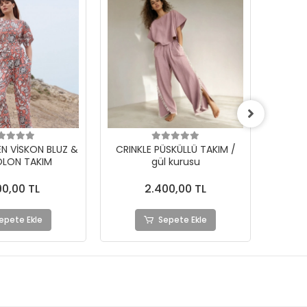
EN VİSKON BLUZ &
CRINKLE PÜSKÜLLÜ TAKIM /
NOMADİ
LON TAKIM
gül kurusu
BLU
90,00 TL
2.400,00 TL
epete Ekle
Sepete Ekle