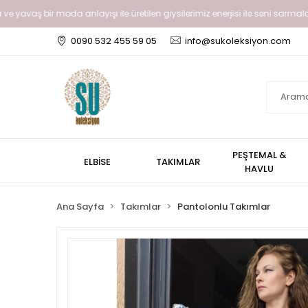
ve yavaş bir moda anlayışı ile üretilen giysilerimiz enerjisi ile seni sarmala
0090 532 455 59 05
info@sukoleksiyon.com
PEŞTEMAL &
ELBİSE
TAKIMLAR
HAVLU
Ana Sayfa
Takımlar
Pantolonlu Takımlar