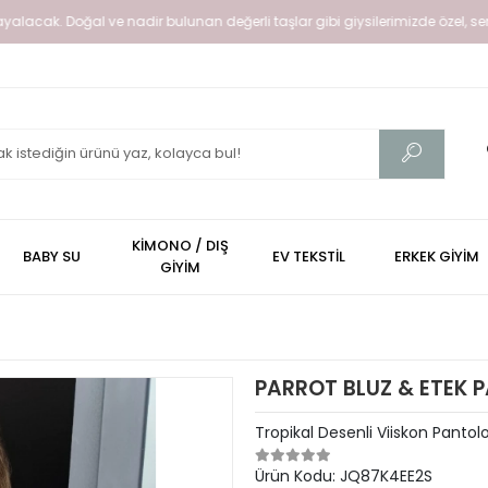
yalacak. Doğal ve nadir bulunan değerli taşlar gibi giysilerimizde özel, senin 
KİMONO / DIŞ
BABY SU
EV TEKSTİL
ERKEK GİYİM
GİYİM
PARROT BLUZ & ETEK 
Tropikal Desenli Viiskon Panto
Ürün Kodu:
JQ87K4EE2S