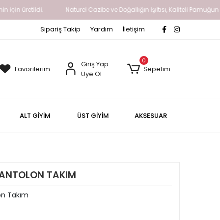
için üretildi.
Naturel Cazibe ve Doğallığın Işıltısı, Kaliteli Pamuğun
Sipariş Takip
Yardım
İletişim
0
Giriş Yap
Favorilerim
Sepetim
Üye Ol
ALT GİYİM
ÜST GİYİM
AKSESUAR
PANTOLON TAKIM
lon Takım