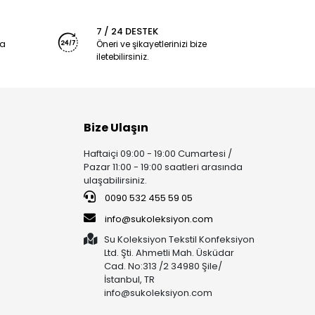
7 / 24 DESTEK
ya
Öneri ve şikayetlerinizi bize
iletebilirsiniz.
Bize Ulaşın
Haftaiçi 09:00 - 19:00 Cumartesi /
Pazar 11:00 - 19:00 saatleri arasında
ulaşabilirsiniz.
0090 532 455 59 05
info@sukoleksiyon.com
Su Koleksiyon Tekstil Konfeksiyon
Ltd. Şti. Ahmetli Mah. Üsküdar
Cad. No:313 /2 34980 Şile/
İstanbul, TR
info@sukoleksiyon.com