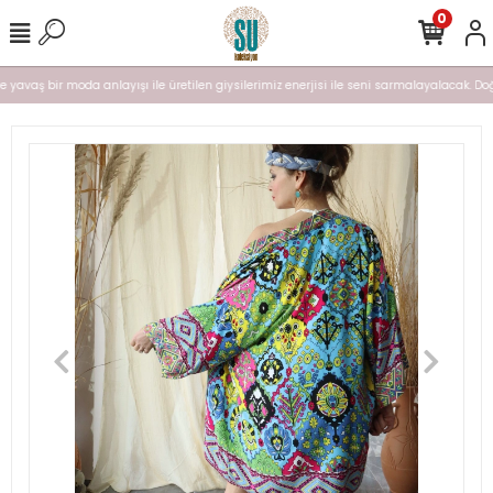
0
e yavaş bir moda anlayışı ile üretilen giysilerimiz enerjisi ile seni sarmalayalacak. Doğa