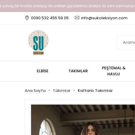
yavaş bir moda anlayışı ile üretilen giysilerimiz enerjisi ile seni sarmalayala
0090 532 455 59 05
info@sukoleksiyon.com
PEŞTEMAL &
ELBİSE
TAKIMLAR
HAVLU
Ana Sayfa
Takımlar
Kaftanlı Takımlar