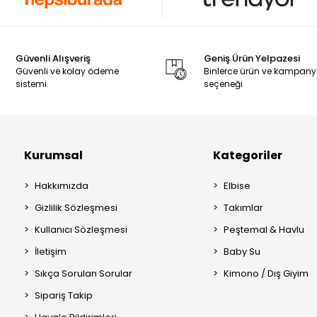
Güvenli Alışveriş
Geniş Ürün Yelpazesi
Güvenli ve kolay ödeme
Binlerce ürün ve kampan
sistemi
seçeneği
Kurumsal
Kategoriler
Hakkımızda
Elbise
Gizlilik Sözleşmesi
Takımlar
Kullanıcı Sözleşmesi
Peştemal & Havlu
İletişim
Baby Su
Sıkça Sorulan Sorular
Kimono / Dış Giyim
Sipariş Takip