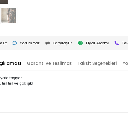
e Et
Yorum Yaz
Karşılaştır
Fiyat Alarmı
Tel
çıklaması
Garanti ve Teslimat
Taksit Seçenekleri
Yo
ayata taşıyor.
il tiril ve çok şık!