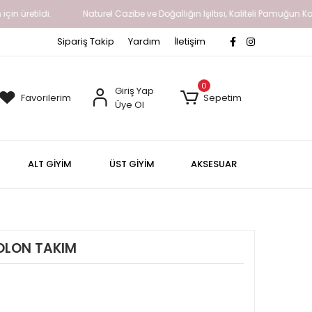
 üretildi.
Naturel Cazibe ve Doğallığın Işıltısı, Kaliteli Pamuğun Kon
Sipariş Takip
Yardım
İletişim
0
Giriş Yap
Favorilerim
Sepetim
Üye Ol
ALT GİYİM
ÜST GİYİM
AKSESUAR
OLON TAKIM