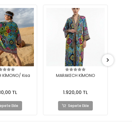
 KİMONO/ Kısa
MARAKECH KİMONO
MEL
30,00 TL
1.920,00 TL
epete Ekle
Sepete Ekle