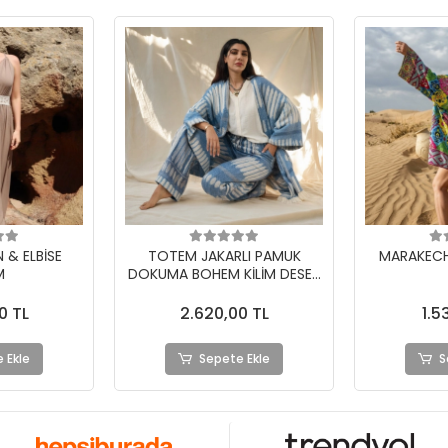
 & ELBİSE
TOTEM JAKARLI PAMUK
MARAKECH
M
DOKUMA BOHEM KİLİM DESEN
KİMONO PANTOLON
0 TL
2.620,00 TL
1.5
 Ekle
Sepete Ekle
S