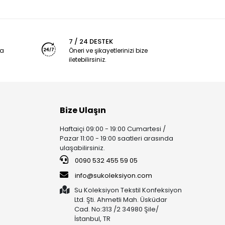
7 / 24 DESTEK
ya
Öneri ve şikayetlerinizi bize
iletebilirsiniz.
Bize Ulaşın
Haftaiçi 09:00 - 19:00 Cumartesi /
Pazar 11:00 - 19:00 saatleri arasında
ulaşabilirsiniz.
0090 532 455 59 05
info@sukoleksiyon.com
Su Koleksiyon Tekstil Konfeksiyon
Ltd. Şti. Ahmetli Mah. Üsküdar
Cad. No:313 /2 34980 Şile/
İstanbul, TR