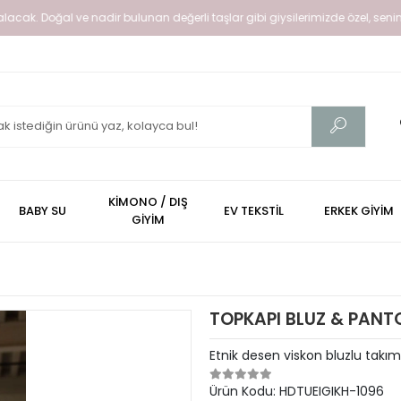
cak. Doğal ve nadir bulunan değerli taşlar gibi giysilerimizde özel, senin için
KİMONO / DIŞ
BABY SU
EV TEKSTİL
ERKEK GİYİM
GİYİM
TOPKAPI BLUZ & PANT
Etnik desen viskon bluzlu takım
Ürün Kodu:
HDTUEIGIKH-1096