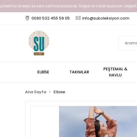
miz enerjisi ile seni sarmalayalacak. Doğal ve nadir bulunan değerli taşlar gib
0090 532 455 59 05
info@sukoleksiyon.com
PEŞTEMAL &
ELBİSE
TAKIMLAR
HAVLU
Ana Sayfa
Elbise