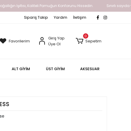
n Işıltısı, Kaliteli Pamuğun Konforunu Hissedin.
Sınırlı sayıda ve yava
Sipariş Takip
Yardım
İletişim
0
Giriş Yap
Favorilerim
Sepetim
Üye Ol
ALT GİYİM
ÜST GİYİM
AKSESUAR
ESS
ise