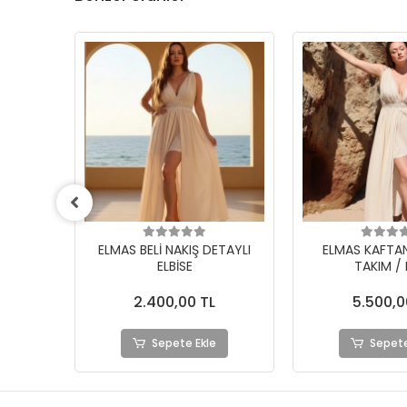
ETAYLI
ELMAS KAFTAN & ELBİSE
AZİZE BOHEM S
TAKIM / Ekru
ELBİSE / 
5.500,00 TL
2.390,0
Sepete Ekle
Sepete