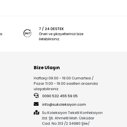
7 / 24 DESTEK
ya
Öneri ve şikayetlerinizi bize
iletebilirsiniz.
Bize Ulaşın
Haftaiçi 09:00 - 19:00 Cumartesi /
Pazar 11:00 - 19:00 saatleri arasında
ulaşabilirsiniz.
0090 532 455 59 05
info@sukoleksiyon.com
Su Koleksiyon Tekstil Konfeksiyon
Ltd. Şti. Ahmetli Mah. Üsküdar
Cad. No:313 /2 34980 Şile/