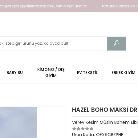
i giysilerimizde özel, senin için üretildi.
Naturel Cazibe ve Doğallığı
KİMONO / DIŞ
BABY SU
EV TEKSTİL
ERKEK GİYİM
GİYİM
HAZEL BOHO MAKSİ DR
Verev Kesim Müslin Bohem Elb
Ürün Kodu:
OFX6CBZPHE