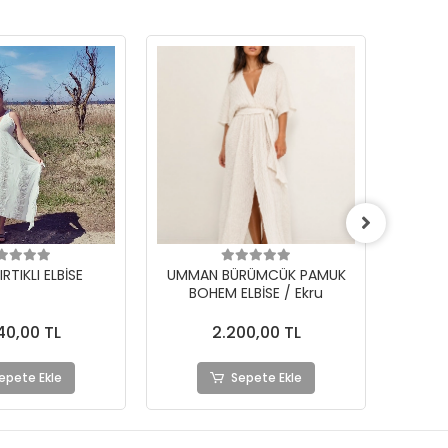
RÜMCÜK PAMUK
UMMAN BÜRÜMCÜK PAMUK
ELM
LBİSE / Ekru
BOHEM ELBİSE / Siyah
2.300,00 TL
00,00 TL
%4
2.200,00 TL
epete Ekle
Sepete Ekle