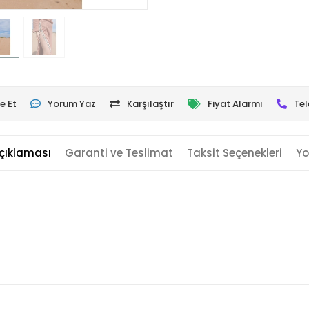
e Et
Yorum Yaz
Karşılaştır
Fiyat Alarmı
Tel
çıklaması
Garanti ve Teslimat
Taksit Seçenekleri
Yo