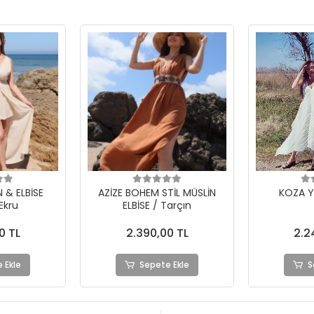
TİL MÜSLİN
KOZA YIRTIKLI ELBİSE
UMMAN BÜ
Tarçın
BOHEM E
0 TL
2.240,00 TL
2.2
 Ekle
Sepete Ekle
S