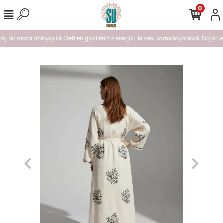
0
aş bir moda anlayışı ile üretilen giysilerimiz enerjisi ile seni sarmalayalacak. Doğal ve n