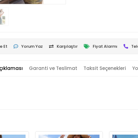
e Et
Yorum Yaz
Karşılaştır
Fiyat Alarmı
Tel
çıklaması
Garanti ve Teslimat
Taksit Seçenekleri
Yo