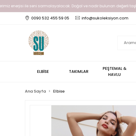
enerjisi ile seni sarmalayalacak. Doğal ve nadir bulunan değerli taşlar gibi g
0090 532 455 59 05
info@sukoleksiyon.com
PEŞTEMAL &
ELBİSE
TAKIMLAR
HAVLU
Ana Sayfa
Elbise