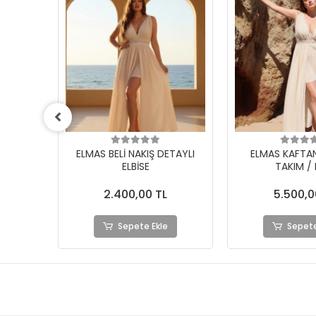
ETAYLI
ELMAS KAFTAN & ELBİSE
AZİZE BOHEM S
TAKIM / Ekru
ELBİSE / 
5.500,00 TL
2.390,0
Sepete Ekle
Sepete