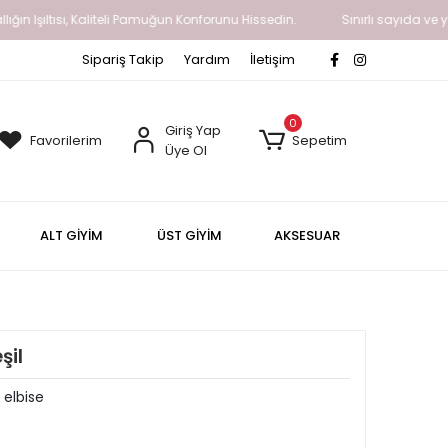
şıltısı, Kaliteli Pamuğun Konforunu Hissedin.
Sınırlı sayıda ve yavaş b
Sipariş Takip
Yardım
İletişim
0
Giriş Yap
Favorilerim
Sepetim
Üye Ol
ALT GİYİM
ÜST GİYİM
AKSESUAR
şil
 elbise