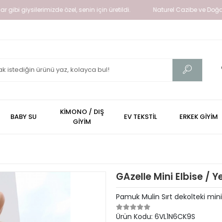
iysilerimizde özel, senin için üretildi.
Naturel Cazibe ve Doğallığın I
KİMONO / DIŞ
BABY SU
EV TEKSTİL
ERKEK GİYİM
GİYİM
GAzelle Mini Elbise / Ye
Pamuk Mulin Sırt dekolteki mini
Ürün Kodu:
6VL1N6CK9S