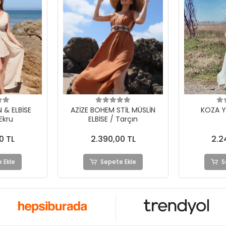
TİL MÜSLİN
KOZA YIRTIKLI ELBİSE
UMMAN BÜ
Tarçın
BOHEM E
0 TL
2.240,00 TL
2.2
 Ekle
Sepete Ekle
S