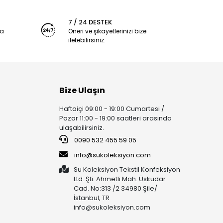
7 / 24 DESTEK
ya
Öneri ve şikayetlerinizi bize
iletebilirsiniz.
Bize Ulaşın
Haftaiçi 09:00 - 19:00 Cumartesi /
Pazar 11:00 - 19:00 saatleri arasında
ulaşabilirsiniz.
0090 532 455 59 05
info@sukoleksiyon.com
Su Koleksiyon Tekstil Konfeksiyon
Ltd. Şti. Ahmetli Mah. Üsküdar
Cad. No:313 /2 34980 Şile/
İstanbul, TR
info@sukoleksiyon.com