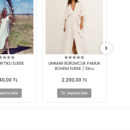
RÜMCÜK PAMUK
UMMAN BÜRÜMCÜK PAMUK
ELM
LBİSE / Ekru
BOHEM ELBİSE / Siyah
2.300,00 TL
00,00 TL
%4
2.200,00 TL
epete Ekle
Sepete Ekle