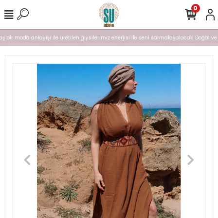
0
ş bir moda anlayışı ile üretilen giysilerimiz enerjisi ile seni sarmalayalacak. Doğal ve n