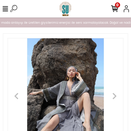
0
moda anlayışı ile üretilen giysilerimiz enerjisi ile seni sarmalayalacak. Doğal ve nadir b