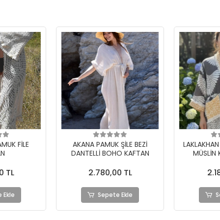
ŞİLE BEZİ
LAKLAKHAN JAKAR DOKUMA
ASENA PA
O KAFTAN
MÜSLİN KAFTAN HIRKA
FIRFIRL
0 TL
2.180,00 TL
2.7
 Ekle
Sepete Ekle
S