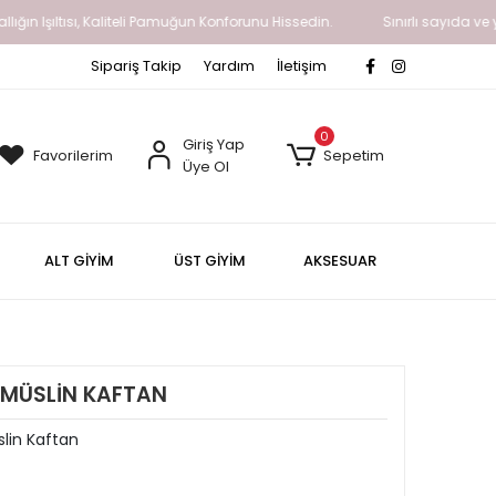
ıltısı, Kaliteli Pamuğun Konforunu Hissedin.
Sınırlı sayıda ve yavaş bi
Sipariş Takip
Yardım
İletişim
0
Giriş Yap
Favorilerim
Sepetim
Üye Ol
ALT GİYİM
ÜST GİYİM
AKSESUAR
I MÜSLİN KAFTAN
lin Kaftan