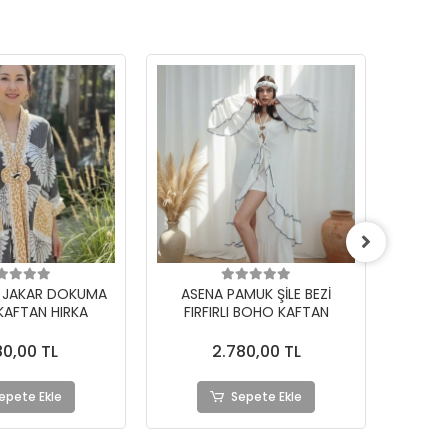
MUK ŞİLE BEZİ
MELODY PAMUK FİLE KAFTAN
ELM
I BOHO KAFTAN
80,00 TL
2.480,00 TL
epete Ekle
Sepete Ekle