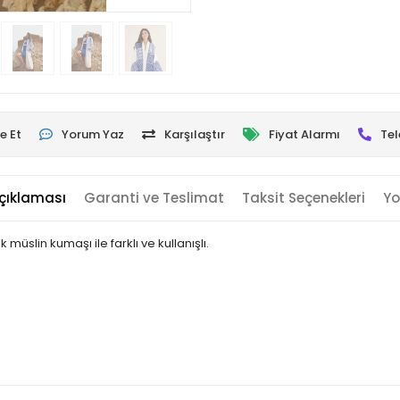
e Et
Yorum Yaz
Karşılaştır
Fiyat Alarmı
Tel
çıklaması
Garanti ve Teslimat
Taksit Seçenekleri
Yo
 müslin kumaşı ile farklı ve kullanışlı.