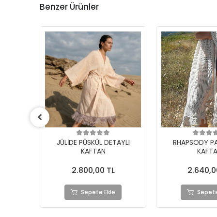
Benzer Ürünler
AYLI
RHAPSODY PAMUK FİLE
AKANA PAMUK 
KAFTAN
DANTELLİ BOH
2.640,00 TL
2.780,0
Sepete Ekle
Sepete