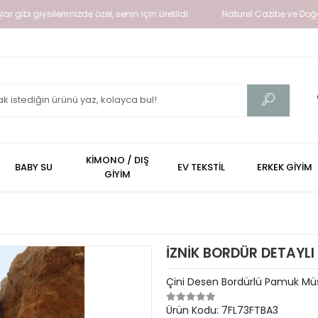
ysilerimizde özel, senin için üretildi.
Naturel Cazibe ve Doğallığın Iş
KİMONO / DIŞ
BABY SU
EV TEKSTİL
ERKEK GİYİM
GİYİM
İZNİK BORDÜR DETAYL
Çini Desen Bordürlü Pamuk Müs
Ürün Kodu:
7FL73FTBA3