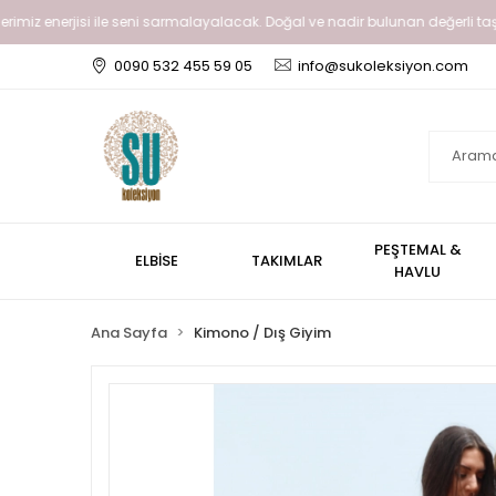
enerjisi ile seni sarmalayalacak. Doğal ve nadir bulunan değerli taşlar gibi gi
0090 532 455 59 05
info@sukoleksiyon.com
PEŞTEMAL &
ELBİSE
TAKIMLAR
HAVLU
Ana Sayfa
Kimono / Dış Giyim