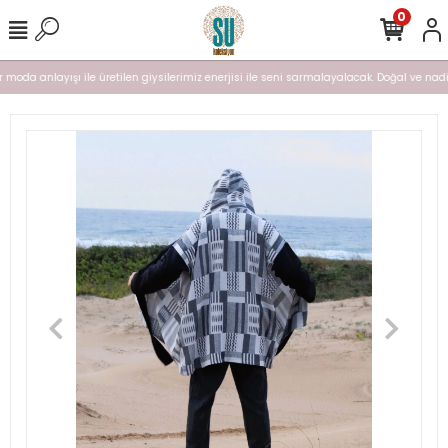
0
moda anlayışı ile üretilen giysilerimiz enerjisi ile seni sarmalayalacak. Doğal ve nadir b