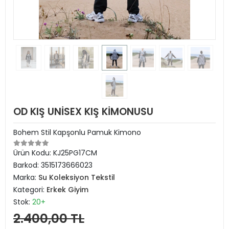
OD KIŞ UNİSEX KIŞ KİMONUSU
Bohem Stil Kapşonlu Pamuk Kimono
Ürün Kodu:
KJ25PG17CM
Barkod:
3515173666023
Marka:
Su Koleksiyon Tekstil
Kategori:
Erkek Giyim
Stok:
20+
2.400,00 TL