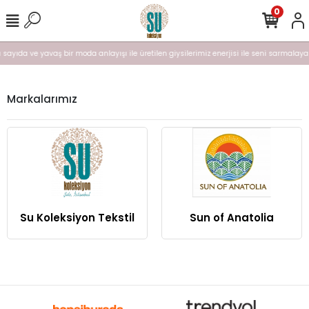
0
lı sayıda ve yavaş bir moda anlayışı ile üretilen giysilerimiz enerjisi ile seni sarmalayal
Markalarımız
Su Koleksiyon Tekstil
Sun of Anatolia