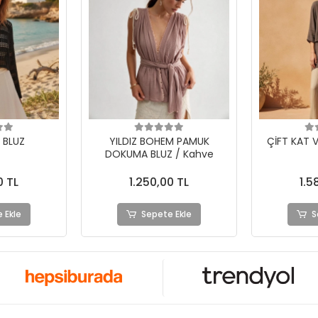
 BLUZ
YILDIZ BOHEM PAMUK
ÇİFT KAT 
DOKUMA BLUZ / Kahve
0 TL
1.250,00 TL
1.5
 Ekle
Sepete Ekle
S