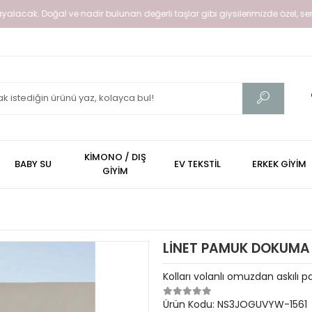
alacak. Doğal ve nadir bulunan değerli taşlar gibi giysilerimizde özel, senin 
KİMONO / DIŞ
BABY SU
EV TEKSTİL
ERKEK GİYİM
GİYİM
LİNET PAMUK DOKUMA Çİ
Kolları volanlı omuzdan askılı p
Ürün Kodu:
NS3JOGUVYW-1561