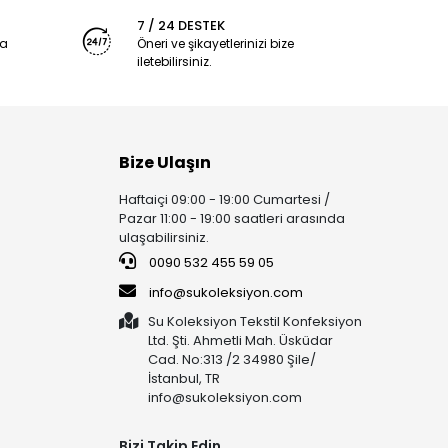
7 / 24 DESTEK
ya
Öneri ve şikayetlerinizi bize
iletebilirsiniz.
Bize Ulaşın
Haftaiçi 09:00 - 19:00 Cumartesi /
Pazar 11:00 - 19:00 saatleri arasında
ulaşabilirsiniz.
0090 532 455 59 05
info@sukoleksiyon.com
Su Koleksiyon Tekstil Konfeksiyon
Ltd. Şti. Ahmetli Mah. Üsküdar
Cad. No:313 /2 34980 Şile/
İstanbul, TR
info@sukoleksiyon.com
Bizi Takip Edin