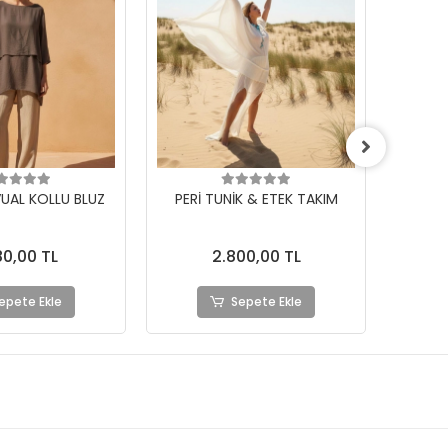
VUAL KOLLU BLUZ
PERİ TUNİK & ETEK TAKIM
LİNET 
80,00 TL
2.800,00 TL
epete Ekle
Sepete Ekle