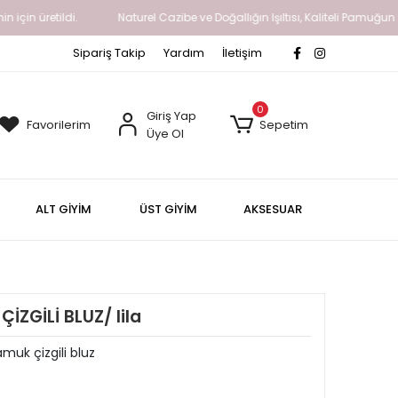
için üretildi.
Naturel Cazibe ve Doğallığın Işıltısı, Kaliteli Pamuğun 
Sipariş Takip
Yardım
İletişim
0
Giriş Yap
Favorilerim
Sepetim
Üye Ol
ALT GİYİM
ÜST GİYİM
AKSESUAR
ZGİLİ BLUZ/ lila
amuk çizgili bluz