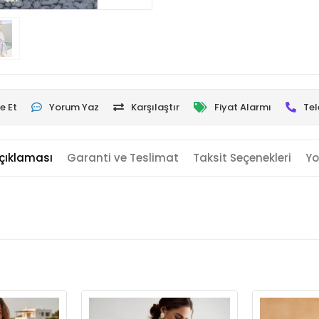
e Et
Yorum Yaz
Karşılaştır
Fiyat Alarmı
Tel
çıklaması
Garanti ve Teslimat
Taksit Seçenekleri
Yo