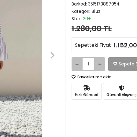
Barkod:
3515173887954
Kategori:
Bluz
Stok:
20+
1.280,00 TL
1.152,00
Sepetteki Fiyat
Sepete 
Favorilerime ekle
Hızlı Gönderi
Güvenli Alışveriş