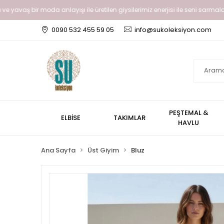
ve yavaş bir moda anlayışı ile üretilen giysilerimiz enerjisi ile seni sarmalay
0090 532 455 59 05
info@sukoleksiyon.com
PEŞTEMAL &
ELBİSE
TAKIMLAR
HAVLU
Ana Sayfa
Üst Giyim
Bluz