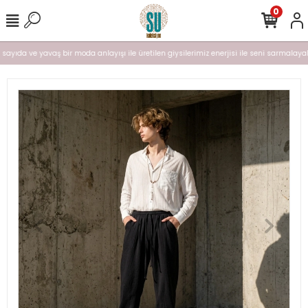
0
ı sayıda ve yavaş bir moda anlayışı ile üretilen giysilerimiz enerjisi ile seni sarmalayal