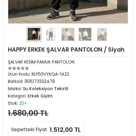
HAPPY ERKEK ŞALVAR PANTOLON / Siyah
ŞALVAR KESİM PAMUK PANTOLON
Ürün Kodu:
RLP50VYKQA-1422
Barkod:
3515173332478
Marka:
Su Koleksiyon Tekstil
Kategori:
Erkek Giyim
Stok:
20+
1.680,00 TL
1.512,00 TL
Sepetteki Fiyat