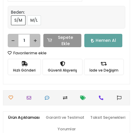
Beden:
S/M
M/L
Sepete
Hemen Al
Ekle
Favorilerime ekle
Hızlı Gönderi
Güvenli Alışveriş
İade ve Değişim
Ürün Açıklaması
Garanti ve Teslimat
Taksit Seçenekleri
Yorumlar