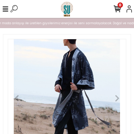
0
moda anlayışı ile üretilen giysilerimiz enerjisi ile seni sarmalayalacak. Doğal ve nadir b