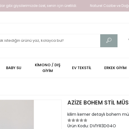
giysilerimizde özel, senin için üretildi.
Naturel Cazibe ve Doğallığın 
KİMONO / DIŞ
BABY SU
EV TEKSTİL
ERKEK GİYİM
GİYİM
AZİZE BOHEM STİL MÜSL
kilim kemer detaylı bohem müs
Ürün Kodu:
DV1YR3DG4O