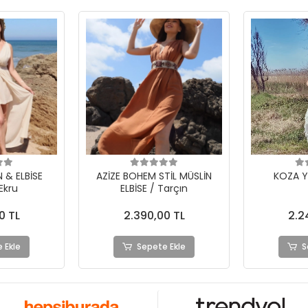
TİL MÜSLİN
KOZA YIRTIKLI ELBİSE
UMMAN BÜ
Tarçın
BOHEM E
0 TL
2.240,00 TL
2.2
 Ekle
Sepete Ekle
S