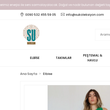
 enerjisi ile seni sarmalayalacak. Doğal ve nadir bulunan değerli taşlar gibi 
0090 532 455 59 05
info@sukoleksiyon.com
PEŞTEMAL &
ELBİSE
TAKIMLAR
HAVLU
Ana Sayfa
Elbise