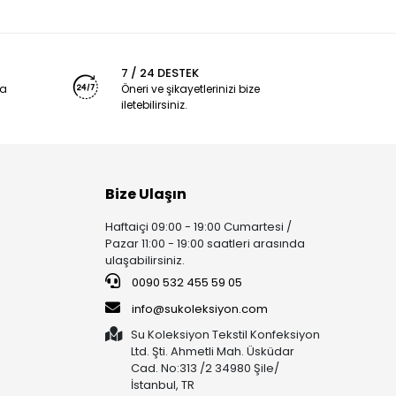
7 / 24 DESTEK
ya
Öneri ve şikayetlerinizi bize
iletebilirsiniz.
Bize Ulaşın
Haftaiçi 09:00 - 19:00 Cumartesi /
Pazar 11:00 - 19:00 saatleri arasında
ulaşabilirsiniz.
0090 532 455 59 05
info@sukoleksiyon.com
Su Koleksiyon Tekstil Konfeksiyon
Ltd. Şti. Ahmetli Mah. Üsküdar
Cad. No:313 /2 34980 Şile/
İstanbul, TR