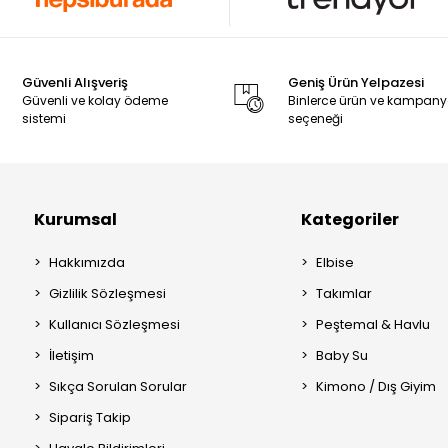
Güvenli Alışveriş
Geniş Ürün Yelpazesi
Güvenli ve kolay ödeme
Binlerce ürün ve kampan
sistemi
seçeneği
Kurumsal
Kategoriler
Hakkımızda
Elbise
Gizlilik Sözleşmesi
Takımlar
Kullanıcı Sözleşmesi
Peştemal & Havlu
İletişim
Baby Su
Sıkça Sorulan Sorular
Kimono / Dış Giyim
Sipariş Takip