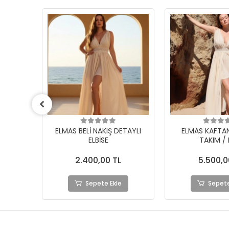
ETAYLI
ELMAS KAFTAN & ELBİSE
AZİZE BOHEM S
TAKIM / Ekru
ELBİSE / 
5.500,00 TL
2.390,0
Sepete Ekle
Sepete