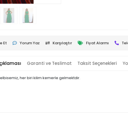
e Et
Yorum Yaz
Karşılaştır
Fiyat Alarmı
Tel
çıklaması
Garanti ve Teslimat
Taksit Seçenekleri
Yo
bisemiz, her biri kilim kemerle gelmektdir.