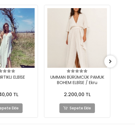
RÜMCÜK PAMUK
UMMAN BÜRÜMCÜK PAMUK
ELM
LBİSE / Ekru
BOHEM ELBİSE / Siyah
2.300,00 TL
00,00 TL
%4
2.200,00 TL
epete Ekle
Sepete Ekle