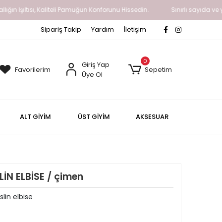
Işıltısı, Kaliteli Pamuğun Konforunu Hissedin.
Sınırlı sayıda ve yavaş 
Sipariş Takip
Yardım
İletişim
0
Giriş Yap
Favorilerim
Sepetim
Üye Ol
ALT GİYİM
ÜST GİYİM
AKSESUAR
İN ELBİSE / çimen
lin elbise