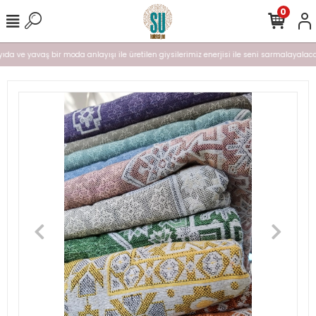
0
yıda ve yavaş bir moda anlayışı ile üretilen giysilerimiz enerjisi ile seni sarmalayalacak