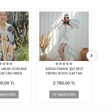
MUK ŞİLE BEZİ
MELODY PAMUK FİLE KAFTAN
ELM
I BOHO KAFTAN
80,00 TL
2.480,00 TL
epete Ekle
Sepete Ekle