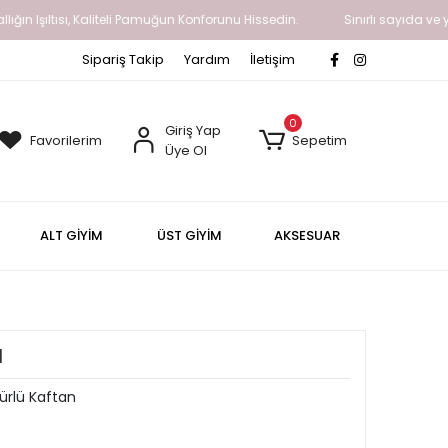
ltısı, Kaliteli Pamuğun Konforunu Hissedin.
Sınırlı sayıda ve yavaş bir
Sipariş Takip
Yardım
İletişim
0
Giriş Yap
Favorilerim
Sepetim
Üye Ol
ALT GİYİM
ÜST GİYİM
AKSESUAR
N
ürlü Kaftan