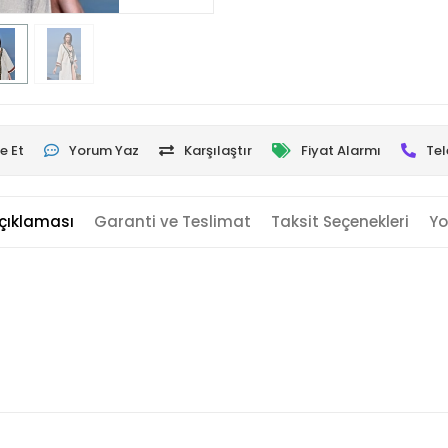
e Et
Yorum Yaz
Karşılaştır
Fiyat Alarmı
Tel
çıklaması
Garanti ve Teslimat
Taksit Seçenekleri
Yo