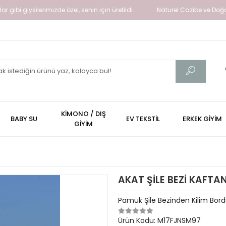
silerimizde özel, senin için üretildi.
Naturel Cazibe ve Doğallığın Işı
KİMONO / DIŞ
BABY SU
EV TEKSTİL
ERKEK GİYİM
GİYİM
AKAT ŞİLE BEZİ KAFTA
Pamuk Şile Bezinden Kilim Bord
Ürün Kodu:
M17FJNSM97