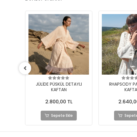
AYLI
RHAPSODY PAMUK FİLE
AKANA PAMUK 
KAFTAN
DANTELLİ BOH
2.640,00 TL
2.780,0
Sepete Ekle
Sepete