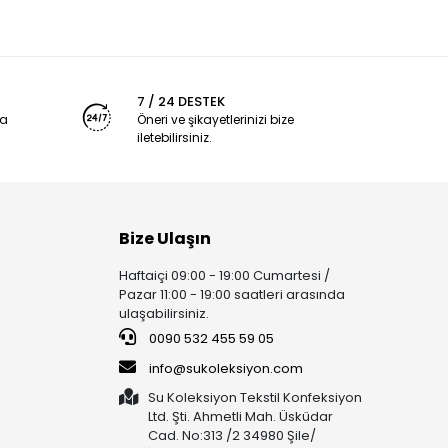
7 / 24 DESTEK
ya
Öneri ve şikayetlerinizi bize
iletebilirsiniz.
Bize Ulaşın
Haftaiçi 09:00 - 19:00 Cumartesi /
Pazar 11:00 - 19:00 saatleri arasında
ulaşabilirsiniz.
0090 532 455 59 05
info@sukoleksiyon.com
Su Koleksiyon Tekstil Konfeksiyon
Ltd. Şti. Ahmetli Mah. Üsküdar
Cad. No:313 /2 34980 Şile/