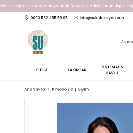
nerjisi ile seni sarmalayalacak. Doğal ve nadir bulunan değerli taşlar gibi giy
0090 532 455 59 05
info@sukoleksiyon.com
PEŞTEMAL &
ELBİSE
TAKIMLAR
HAVLU
Ana Sayfa
Kimono / Dış Giyim