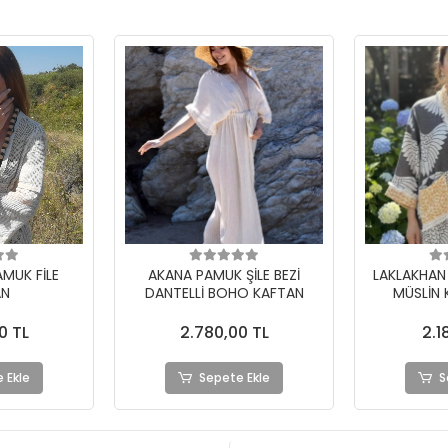
ŞİLE BEZİ
LAKLAKHAN JAKAR DOKUMA
ASENA PA
O KAFTAN
MÜSLİN KAFTAN HIRKA
FIRFIRL
0 TL
2.180,00 TL
2.7
 Ekle
Sepete Ekle
S